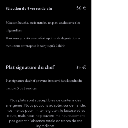
56 €
Sélection de 5 verres de vin
Mises en bouche, trois entrées, un plat, un dessert et les
mignardises.
Pour vous garantir un confort optimal de dégustation ce
menu vous est proposé le soir jusqu’à 21h00.
Plat signature du chef
35 €
Plat signature du chef pouvant être servi dans le cadre du
menu 4, 5 ou 6 services.
Nos plats sont susceptibles de contenir des
allergènes. Nous pouvons adapter, sur demande,
nos menus pour limiter le gluten, le lactose et les
oeufs, mais nous ne pouvons malheureusement
pas garantir l’absence totale de traces de ces
ingrédients.